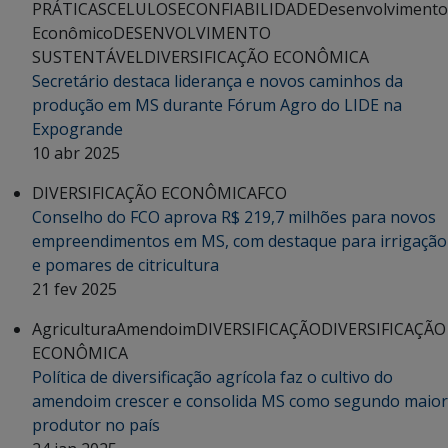
PRÁTICAS
CELULOSE
CONFIABILIDADE
Desenvolvimento
Econômico
DESENVOLVIMENTO
SUSTENTÁVEL
DIVERSIFICAÇÃO ECONÔMICA
Secretário destaca liderança e novos caminhos da
produção em MS durante Fórum Agro do LIDE na
Expogrande
10 abr 2025
DIVERSIFICAÇÃO ECONÔMICA
FCO
Conselho do FCO aprova R$ 219,7 milhões para novos
empreendimentos em MS, com destaque para irrigação
e pomares de citricultura
21 fev 2025
Agricultura
Amendoim
DIVERSIFICAÇÃO
DIVERSIFICAÇÃO
ECONÔMICA
Política de diversificação agrícola faz o cultivo do
amendoim crescer e consolida MS como segundo maior
produtor no país