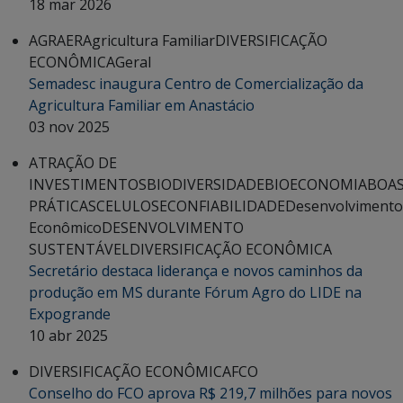
18 mar 2026
AGRAER
Agricultura Familiar
DIVERSIFICAÇÃO
ECONÔMICA
Geral
Semadesc inaugura Centro de Comercialização da
Agricultura Familiar em Anastácio
03 nov 2025
ATRAÇÃO DE
INVESTIMENTOS
BIODIVERSIDADE
BIOECONOMIA
BOA
PRÁTICAS
CELULOSE
CONFIABILIDADE
Desenvolvimento
Econômico
DESENVOLVIMENTO
SUSTENTÁVEL
DIVERSIFICAÇÃO ECONÔMICA
Secretário destaca liderança e novos caminhos da
produção em MS durante Fórum Agro do LIDE na
Expogrande
10 abr 2025
DIVERSIFICAÇÃO ECONÔMICA
FCO
Conselho do FCO aprova R$ 219,7 milhões para novos