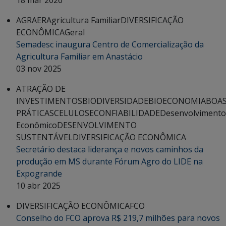
18 mar 2026
AGRAER
Agricultura Familiar
DIVERSIFICAÇÃO
ECONÔMICA
Geral
Semadesc inaugura Centro de Comercialização da
Agricultura Familiar em Anastácio
03 nov 2025
ATRAÇÃO DE
INVESTIMENTOS
BIODIVERSIDADE
BIOECONOMIA
BOA
PRÁTICAS
CELULOSE
CONFIABILIDADE
Desenvolvimento
Econômico
DESENVOLVIMENTO
SUSTENTÁVEL
DIVERSIFICAÇÃO ECONÔMICA
Secretário destaca liderança e novos caminhos da
produção em MS durante Fórum Agro do LIDE na
Expogrande
10 abr 2025
DIVERSIFICAÇÃO ECONÔMICA
FCO
Conselho do FCO aprova R$ 219,7 milhões para novos