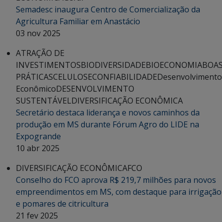
Semadesc inaugura Centro de Comercialização da
Agricultura Familiar em Anastácio
03 nov 2025
ATRAÇÃO DE
INVESTIMENTOS
BIODIVERSIDADE
BIOECONOMIA
BOA
PRÁTICAS
CELULOSE
CONFIABILIDADE
Desenvolvimento
Econômico
DESENVOLVIMENTO
SUSTENTÁVEL
DIVERSIFICAÇÃO ECONÔMICA
Secretário destaca liderança e novos caminhos da
produção em MS durante Fórum Agro do LIDE na
Expogrande
10 abr 2025
DIVERSIFICAÇÃO ECONÔMICA
FCO
Conselho do FCO aprova R$ 219,7 milhões para novos
empreendimentos em MS, com destaque para irrigação
e pomares de citricultura
21 fev 2025