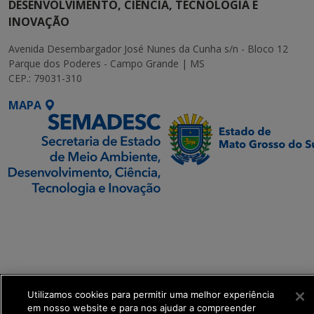
DESENVOLVIMENTO, CIÊNCIA, TECNOLOGIA E
INOVAÇÃO
Avenida Desembargador José Nunes da Cunha s/n - Bloco 12
Parque dos Poderes - Campo Grande | MS
CEP.: 79031-310
MAPA
SETDIG | Secretaria-
Executiva de
Transformação Digital
get_footer();
Utilizamos cookies para permitir uma melhor experiência
em nosso website e para nos ajudar a compreender