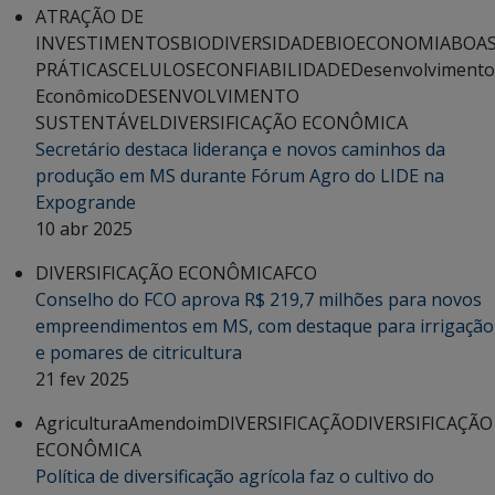
ATRAÇÃO DE
INVESTIMENTOS
BIODIVERSIDADE
BIOECONOMIA
BOA
PRÁTICAS
CELULOSE
CONFIABILIDADE
Desenvolvimento
Econômico
DESENVOLVIMENTO
SUSTENTÁVEL
DIVERSIFICAÇÃO ECONÔMICA
Secretário destaca liderança e novos caminhos da
produção em MS durante Fórum Agro do LIDE na
Expogrande
10 abr 2025
DIVERSIFICAÇÃO ECONÔMICA
FCO
Conselho do FCO aprova R$ 219,7 milhões para novos
empreendimentos em MS, com destaque para irrigação
e pomares de citricultura
21 fev 2025
Agricultura
Amendoim
DIVERSIFICAÇÃO
DIVERSIFICAÇÃO
ECONÔMICA
Política de diversificação agrícola faz o cultivo do