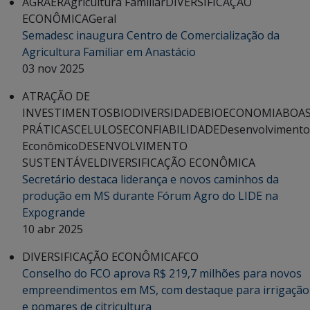
AGRAER
Agricultura Familiar
DIVERSIFICAÇÃO
ECONÔMICA
Geral
Semadesc inaugura Centro de Comercialização da
Agricultura Familiar em Anastácio
03 nov 2025
ATRAÇÃO DE
INVESTIMENTOS
BIODIVERSIDADE
BIOECONOMIA
BOA
PRÁTICAS
CELULOSE
CONFIABILIDADE
Desenvolvimento
Econômico
DESENVOLVIMENTO
SUSTENTÁVEL
DIVERSIFICAÇÃO ECONÔMICA
Secretário destaca liderança e novos caminhos da
produção em MS durante Fórum Agro do LIDE na
Expogrande
10 abr 2025
DIVERSIFICAÇÃO ECONÔMICA
FCO
Conselho do FCO aprova R$ 219,7 milhões para novos
empreendimentos em MS, com destaque para irrigação
e pomares de citricultura