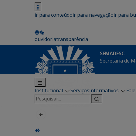
ir para conteúdo
ir para navegação
ir para b
ouvidoria
transparência
SEMADESC
Secretaria de M
Institucional
Serviços
Informativos
Fal
Pesquisar
por: