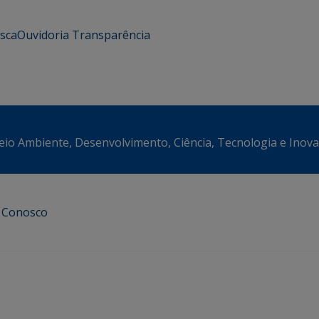
usca
Ouvidoria
Transparência
eio Ambiente, Desenvolvimento, Ciência, Tecnologia e Inov
e Conosco