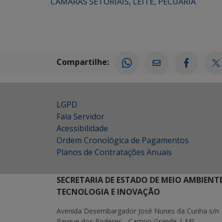
CÂMARAS SETORIAIS
,
LEITE
,
PECUÁRIA
Compartilhe:
LGPD
Fala Servidor
Acessibilidade
Ordem Cronológica de Pagamentos
Planos de Contratações Anuais
SECRETARIA DE ESTADO DE MEIO AMBIENT
TECNOLOGIA E INOVAÇÃO
Avenida Desembargador José Nunes da Cunha s/n 
Parque dos Poderes - Campo Grande | MS