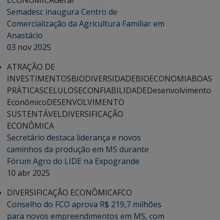
ECONÔMICA
Geral
Semadesc inaugura Centro de
Comercialização da Agricultura Familiar em
Anastácio
03 nov 2025
ATRAÇÃO DE
INVESTIMENTOS
BIODIVERSIDADE
BIOECONOMIA
BOAS
PRÁTICAS
CELULOSE
CONFIABILIDADE
Desenvolvimento
Econômico
DESENVOLVIMENTO
SUSTENTÁVEL
DIVERSIFICAÇÃO
ECONÔMICA
Secretário destaca liderança e novos
caminhos da produção em MS durante
Fórum Agro do LIDE na Expogrande
10 abr 2025
DIVERSIFICAÇÃO ECONÔMICA
FCO
Conselho do FCO aprova R$ 219,7 milhões
para novos empreendimentos em MS, com