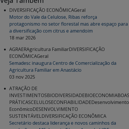
Veja Também
DIVERSIFICAÇÃO ECONÔMICA
Geral
Motor do Vale da Celulose, Ribas reforça
protagonismo no setor florestal mas abre espaço para
a diversificação com citrus e amendoim
18 mar 2026
AGRAER
Agricultura Familiar
DIVERSIFICAÇÃO
ECONÔMICA
Geral
Semadesc inaugura Centro de Comercialização da
Agricultura Familiar em Anastácio
03 nov 2025
ATRAÇÃO DE
INVESTIMENTOS
BIODIVERSIDADE
BIOECONOMIA
BOA
PRÁTICAS
CELULOSE
CONFIABILIDADE
Desenvolvimento
Econômico
DESENVOLVIMENTO
SUSTENTÁVEL
DIVERSIFICAÇÃO ECONÔMICA
Secretário destaca liderança e novos caminhos da