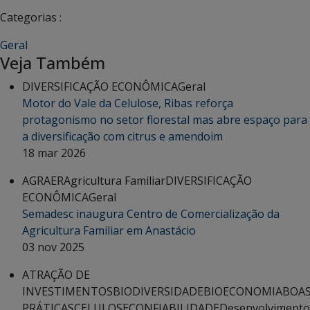
Categorias :
Geral
Veja Também
DIVERSIFICAÇÃO ECONÔMICA
Geral
Motor do Vale da Celulose, Ribas reforça
protagonismo no setor florestal mas abre espaço para
a diversificação com citrus e amendoim
18 mar 2026
AGRAER
Agricultura Familiar
DIVERSIFICAÇÃO
ECONÔMICA
Geral
Semadesc inaugura Centro de Comercialização da
Agricultura Familiar em Anastácio
03 nov 2025
ATRAÇÃO DE
INVESTIMENTOS
BIODIVERSIDADE
BIOECONOMIA
BOA
PRÁTICAS
CELULOSE
CONFIABILIDADE
Desenvolvimento