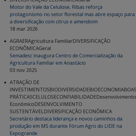
Motor do Vale da Celulose, Ribas reforça
protagonismo no setor florestal mas abre espaço para
a diversificação com citrus e amendoim
18 mar 2026
AGRAER
Agricultura Familiar
DIVERSIFICAÇÃO
ECONÔMICA
Geral
Semadesc inaugura Centro de Comercialização da
Agricultura Familiar em Anastácio
03 nov 2025
ATRAÇÃO DE
INVESTIMENTOS
BIODIVERSIDADE
BIOECONOMIA
BOA
PRÁTICAS
CELULOSE
CONFIABILIDADE
Desenvolvimento
Econômico
DESENVOLVIMENTO
SUSTENTÁVEL
DIVERSIFICAÇÃO ECONÔMICA
Secretário destaca liderança e novos caminhos da
produção em MS durante Fórum Agro do LIDE na
Expogrande