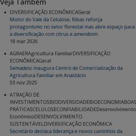
Veja Também
DIVERSIFICAÇÃO ECONÔMICA
Geral
Motor do Vale da Celulose, Ribas reforça
protagonismo no setor florestal mas abre espaço para
a diversificação com citrus e amendoim
18 mar 2026
AGRAER
Agricultura Familiar
DIVERSIFICAÇÃO
ECONÔMICA
Geral
Semadesc inaugura Centro de Comercialização da
Agricultura Familiar em Anastácio
03 nov 2025
ATRAÇÃO DE
INVESTIMENTOS
BIODIVERSIDADE
BIOECONOMIA
BOA
PRÁTICAS
CELULOSE
CONFIABILIDADE
Desenvolvimento
Econômico
DESENVOLVIMENTO
SUSTENTÁVEL
DIVERSIFICAÇÃO ECONÔMICA
Secretário destaca liderança e novos caminhos da