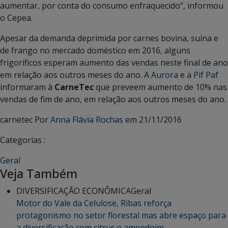
aumentar, por conta do consumo enfraquecido”, informou
o Cepea.
Apesar da demanda deprimida por carnes bovina, suína e
de frango no mercado doméstico em 2016, alguns
frigoríficos esperam aumento das vendas neste final de ano
em relação aos outros meses do ano. A
Aurora
e a
Pif Paf
informaram à
CarneTec
que preveem aumento de 10% nas
vendas de fim de ano, em relação aos outros meses do ano.
carnetec Por
Anna Flávia Rochas
em 21/11/2016
Categorias :
Geral
Veja Também
DIVERSIFICAÇÃO ECONÔMICA
Geral
Motor do Vale da Celulose, Ribas reforça
protagonismo no setor florestal mas abre espaço para
a diversificação com citrus e amendoim