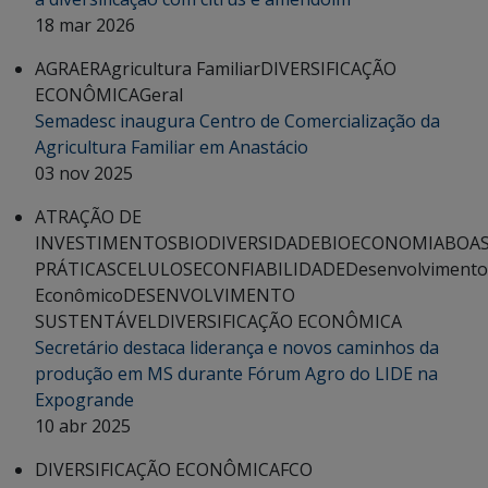
18 mar 2026
AGRAER
Agricultura Familiar
DIVERSIFICAÇÃO
ECONÔMICA
Geral
Semadesc inaugura Centro de Comercialização da
Agricultura Familiar em Anastácio
03 nov 2025
ATRAÇÃO DE
INVESTIMENTOS
BIODIVERSIDADE
BIOECONOMIA
BOA
PRÁTICAS
CELULOSE
CONFIABILIDADE
Desenvolvimento
Econômico
DESENVOLVIMENTO
SUSTENTÁVEL
DIVERSIFICAÇÃO ECONÔMICA
Secretário destaca liderança e novos caminhos da
produção em MS durante Fórum Agro do LIDE na
Expogrande
10 abr 2025
DIVERSIFICAÇÃO ECONÔMICA
FCO