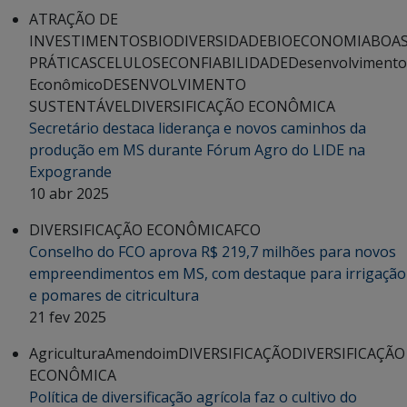
ATRAÇÃO DE
INVESTIMENTOS
BIODIVERSIDADE
BIOECONOMIA
BOA
PRÁTICAS
CELULOSE
CONFIABILIDADE
Desenvolvimento
Econômico
DESENVOLVIMENTO
SUSTENTÁVEL
DIVERSIFICAÇÃO ECONÔMICA
Secretário destaca liderança e novos caminhos da
produção em MS durante Fórum Agro do LIDE na
Expogrande
10 abr 2025
DIVERSIFICAÇÃO ECONÔMICA
FCO
Conselho do FCO aprova R$ 219,7 milhões para novos
empreendimentos em MS, com destaque para irrigação
e pomares de citricultura
21 fev 2025
Agricultura
Amendoim
DIVERSIFICAÇÃO
DIVERSIFICAÇÃO
ECONÔMICA
Política de diversificação agrícola faz o cultivo do