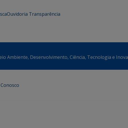
usca
Ouvidoria
Transparência
eio Ambiente, Desenvolvimento, Ciência, Tecnologia e Inov
e Conosco