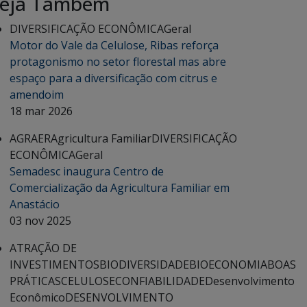
eja Também
DIVERSIFICAÇÃO ECONÔMICA
Geral
Motor do Vale da Celulose, Ribas reforça
protagonismo no setor florestal mas abre
espaço para a diversificação com citrus e
amendoim
18 mar 2026
AGRAER
Agricultura Familiar
DIVERSIFICAÇÃO
ECONÔMICA
Geral
Semadesc inaugura Centro de
Comercialização da Agricultura Familiar em
Anastácio
03 nov 2025
ATRAÇÃO DE
INVESTIMENTOS
BIODIVERSIDADE
BIOECONOMIA
BOAS
PRÁTICAS
CELULOSE
CONFIABILIDADE
Desenvolvimento
Econômico
DESENVOLVIMENTO