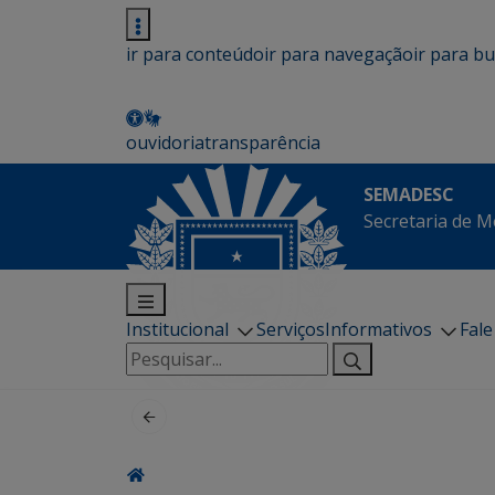
ir para conteúdo
ir para navegação
ir para b
ouvidoria
transparência
SEMADESC
Secretaria de M
Institucional
Serviços
Informativos
Fal
Pesquisar
por: