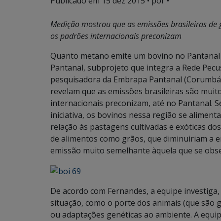
Publicado em
15 dez 2015
• por •
Medição mostrou que as emissões brasileiras de 
os padrões internacionais preconizam
Quanto metano emite um bovino no Pantanal d
Pantanal, subprojeto que integra a Rede Pecus
pesquisadora da Embrapa Pantanal (Corumbá/
revelam que as emissões brasileiras são mui
internacionais preconizam, até no Pantanal.
iniciativa, os bovinos nessa região se alimen
relação às pastagens cultivadas e exóticas d
de alimentos como grãos, que diminuiriam a 
emissão muito semelhante àquela que se obse
De acordo com Fernandes, a equipe investiga,
situação, como o porte dos animais (que são 
ou adaptações genéticas ao ambiente. A equi