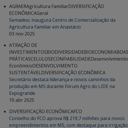
AGRAER
Agricultura Familiar
DIVERSIFICAÇÃO
ECONÔMICA
Geral
Semadesc inaugura Centro de Comercialização da
Agricultura Familiar em Anastácio
03 nov 2025
ATRAÇÃO DE
INVESTIMENTOS
BIODIVERSIDADE
BIOECONOMIA
BOA
PRÁTICAS
CELULOSE
CONFIABILIDADE
Desenvolvimento
Econômico
DESENVOLVIMENTO
SUSTENTÁVEL
DIVERSIFICAÇÃO ECONÔMICA
Secretário destaca liderança e novos caminhos da
produção em MS durante Fórum Agro do LIDE na
Expogrande
10 abr 2025
DIVERSIFICAÇÃO ECONÔMICA
FCO
Conselho do FCO aprova R$ 219,7 milhões para novos
empreendimentos em MS, com destaque para irrigação