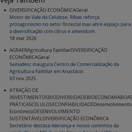
Veja Também
DIVERSIFICAÇÃO ECONÔMICA
Geral
Motor do Vale da Celulose, Ribas reforça
protagonismo no setor florestal mas abre espaço para
a diversificação com citrus e amendoim
18 mar 2026
AGRAER
Agricultura Familiar
DIVERSIFICAÇÃO
ECONÔMICA
Geral
Semadesc inaugura Centro de Comercialização da
Agricultura Familiar em Anastácio
03 nov 2025
ATRAÇÃO DE
INVESTIMENTOS
BIODIVERSIDADE
BIOECONOMIA
BOA
PRÁTICAS
CELULOSE
CONFIABILIDADE
Desenvolvimento
Econômico
DESENVOLVIMENTO
SUSTENTÁVEL
DIVERSIFICAÇÃO ECONÔMICA
Secretário destaca liderança e novos caminhos da