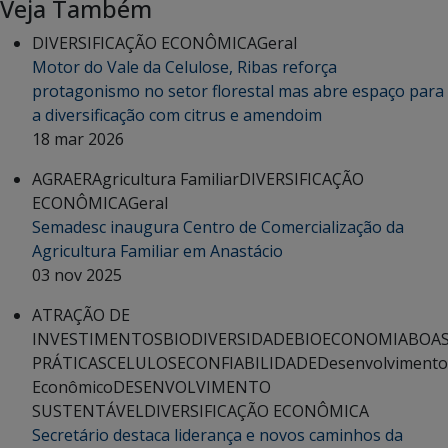
Veja Também
DIVERSIFICAÇÃO ECONÔMICA
Geral
Motor do Vale da Celulose, Ribas reforça
protagonismo no setor florestal mas abre espaço para
a diversificação com citrus e amendoim
18 mar 2026
AGRAER
Agricultura Familiar
DIVERSIFICAÇÃO
ECONÔMICA
Geral
Semadesc inaugura Centro de Comercialização da
Agricultura Familiar em Anastácio
03 nov 2025
ATRAÇÃO DE
INVESTIMENTOS
BIODIVERSIDADE
BIOECONOMIA
BOA
PRÁTICAS
CELULOSE
CONFIABILIDADE
Desenvolvimento
Econômico
DESENVOLVIMENTO
SUSTENTÁVEL
DIVERSIFICAÇÃO ECONÔMICA
Secretário destaca liderança e novos caminhos da