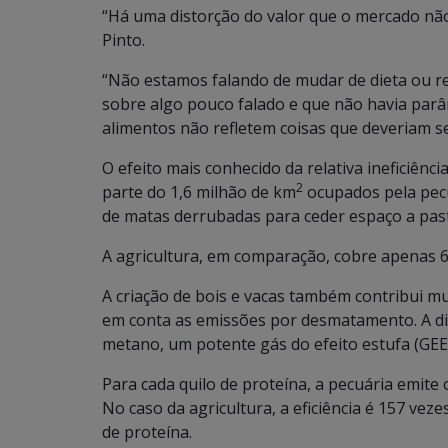
“Há uma distorção do valor que o mercado nã
Pinto.
“Não estamos falando de mudar de dieta ou re
sobre algo pouco falado e que não havia parâ
alimentos não refletem coisas que deveriam se
O efeito mais conhecido da relativa ineficiênc
2
parte do 1,6 milhão de km
ocupados pela pecu
de matas derrubadas para ceder espaço a pas
A agricultura, em comparação, cobre apenas 
A criação de bois e vacas também contribui m
em conta as emissões por desmatamento. A d
metano, um potente gás do efeito estufa (GEE
Para cada quilo de proteína, a pecuária emite
No caso da agricultura, a eficiência é 157 ve
de proteína.