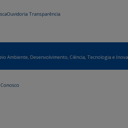
usca
Ouvidoria
Transparência
eio Ambiente, Desenvolvimento, Ciência, Tecnologia e Inov
e Conosco