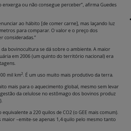
o enxerga ou não consegue perceber”, afirma Guedes
nunciar ao hábito [de comer carne], mas laçando luz
metros para comparar. O valor e o preço dos
r consideradas.”
ia da bovinocultura se dá sobre o ambiente. A maior
ária em 2006 (um quinto do território nacional) era
tagens.
2
600 mil km
. É um uso muito mais produtivo da terra.
uito mais para o aquecimento global, mesmo sem levar
igestão da celulose no estômago dos bovinos produz
).
 o equivalente a 220 quilos de CO2 (o GEE mais comum).
zes maior –emite-se apenas 1,4 quilo pelo mesmo tanto