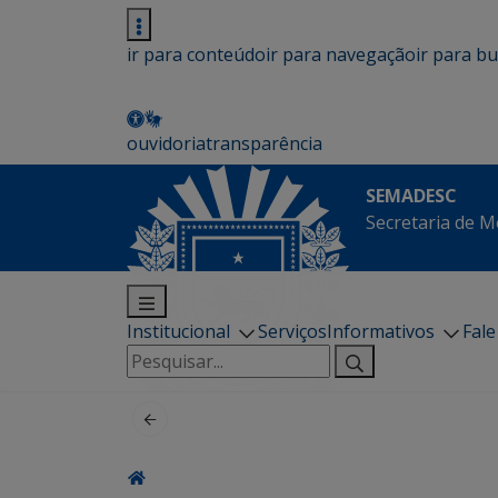
ir para conteúdo
ir para navegação
ir para b
ouvidoria
transparência
SEMADESC
Secretaria de M
Institucional
Serviços
Informativos
Fal
Pesquisar
por: