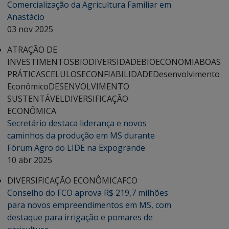
Comercialização da Agricultura Familiar em
Anastácio
03 nov 2025
ATRAÇÃO DE
INVESTIMENTOS
BIODIVERSIDADE
BIOECONOMIA
BOAS
PRÁTICAS
CELULOSE
CONFIABILIDADE
Desenvolvimento
Econômico
DESENVOLVIMENTO
SUSTENTÁVEL
DIVERSIFICAÇÃO
ECONÔMICA
Secretário destaca liderança e novos
caminhos da produção em MS durante
Fórum Agro do LIDE na Expogrande
10 abr 2025
DIVERSIFICAÇÃO ECONÔMICA
FCO
Conselho do FCO aprova R$ 219,7 milhões
para novos empreendimentos em MS, com
destaque para irrigação e pomares de