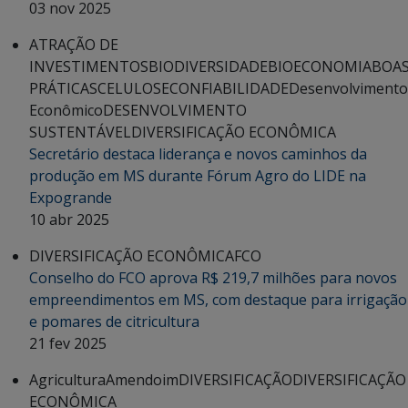
03 nov 2025
ATRAÇÃO DE
INVESTIMENTOS
BIODIVERSIDADE
BIOECONOMIA
BOA
PRÁTICAS
CELULOSE
CONFIABILIDADE
Desenvolvimento
Econômico
DESENVOLVIMENTO
SUSTENTÁVEL
DIVERSIFICAÇÃO ECONÔMICA
Secretário destaca liderança e novos caminhos da
produção em MS durante Fórum Agro do LIDE na
Expogrande
10 abr 2025
DIVERSIFICAÇÃO ECONÔMICA
FCO
Conselho do FCO aprova R$ 219,7 milhões para novos
empreendimentos em MS, com destaque para irrigação
e pomares de citricultura
21 fev 2025
Agricultura
Amendoim
DIVERSIFICAÇÃO
DIVERSIFICAÇÃO
ECONÔMICA