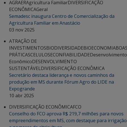
AGRAER
Agricultura Familiar
DIVERSIFICAÇÃO
ECONÔMICA
Geral
Semadesc inaugura Centro de Comercialização da
Agricultura Familiar em Anastácio
03 nov 2025
ATRAÇÃO DE
INVESTIMENTOS
BIODIVERSIDADE
BIOECONOMIA
BOA
PRÁTICAS
CELULOSE
CONFIABILIDADE
Desenvolvimento
Econômico
DESENVOLVIMENTO
SUSTENTÁVEL
DIVERSIFICAÇÃO ECONÔMICA
Secretário destaca liderança e novos caminhos da
produção em MS durante Fórum Agro do LIDE na
Expogrande
10 abr 2025
DIVERSIFICAÇÃO ECONÔMICA
FCO
Conselho do FCO aprova R$ 219,7 milhões para novos
empreendimentos em MS, com destaque para irrigação