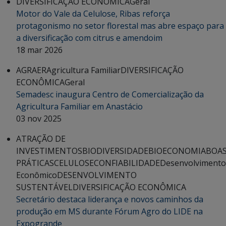
DIVERSIFICAÇÃO ECONÔMICA
Geral
Motor do Vale da Celulose, Ribas reforça
protagonismo no setor florestal mas abre espaço para
a diversificação com citrus e amendoim
18 mar 2026
AGRAER
Agricultura Familiar
DIVERSIFICAÇÃO
ECONÔMICA
Geral
Semadesc inaugura Centro de Comercialização da
Agricultura Familiar em Anastácio
03 nov 2025
ATRAÇÃO DE
INVESTIMENTOS
BIODIVERSIDADE
BIOECONOMIA
BOA
PRÁTICAS
CELULOSE
CONFIABILIDADE
Desenvolvimento
Econômico
DESENVOLVIMENTO
SUSTENTÁVEL
DIVERSIFICAÇÃO ECONÔMICA
Secretário destaca liderança e novos caminhos da
produção em MS durante Fórum Agro do LIDE na
Expogrande