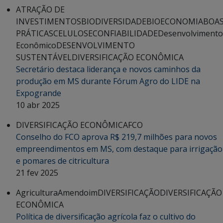
ATRAÇÃO DE
INVESTIMENTOS
BIODIVERSIDADE
BIOECONOMIA
BOA
PRÁTICAS
CELULOSE
CONFIABILIDADE
Desenvolvimento
Econômico
DESENVOLVIMENTO
SUSTENTÁVEL
DIVERSIFICAÇÃO ECONÔMICA
Secretário destaca liderança e novos caminhos da
produção em MS durante Fórum Agro do LIDE na
Expogrande
10 abr 2025
DIVERSIFICAÇÃO ECONÔMICA
FCO
Conselho do FCO aprova R$ 219,7 milhões para novos
empreendimentos em MS, com destaque para irrigação
e pomares de citricultura
21 fev 2025
Agricultura
Amendoim
DIVERSIFICAÇÃO
DIVERSIFICAÇÃO
ECONÔMICA
Política de diversificação agrícola faz o cultivo do