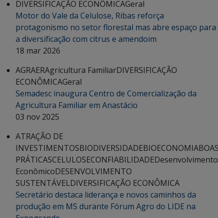
DIVERSIFICAÇÃO ECONÔMICA
Geral
Motor do Vale da Celulose, Ribas reforça
protagonismo no setor florestal mas abre espaço para
a diversificação com citrus e amendoim
18 mar 2026
AGRAER
Agricultura Familiar
DIVERSIFICAÇÃO
ECONÔMICA
Geral
Semadesc inaugura Centro de Comercialização da
Agricultura Familiar em Anastácio
03 nov 2025
ATRAÇÃO DE
INVESTIMENTOS
BIODIVERSIDADE
BIOECONOMIA
BOA
PRÁTICAS
CELULOSE
CONFIABILIDADE
Desenvolvimento
Econômico
DESENVOLVIMENTO
SUSTENTÁVEL
DIVERSIFICAÇÃO ECONÔMICA
Secretário destaca liderança e novos caminhos da
produção em MS durante Fórum Agro do LIDE na
Expogrande