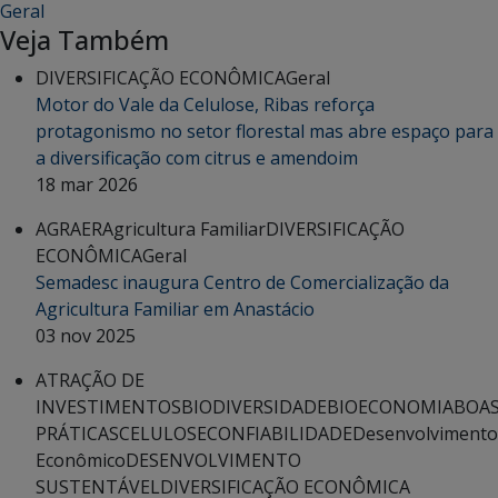
Geral
Veja Também
DIVERSIFICAÇÃO ECONÔMICA
Geral
Motor do Vale da Celulose, Ribas reforça
protagonismo no setor florestal mas abre espaço para
a diversificação com citrus e amendoim
18 mar 2026
AGRAER
Agricultura Familiar
DIVERSIFICAÇÃO
ECONÔMICA
Geral
Semadesc inaugura Centro de Comercialização da
Agricultura Familiar em Anastácio
03 nov 2025
ATRAÇÃO DE
INVESTIMENTOS
BIODIVERSIDADE
BIOECONOMIA
BOA
PRÁTICAS
CELULOSE
CONFIABILIDADE
Desenvolvimento
Econômico
DESENVOLVIMENTO
SUSTENTÁVEL
DIVERSIFICAÇÃO ECONÔMICA