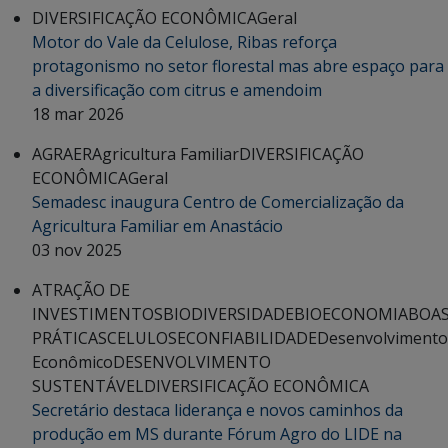
DIVERSIFICAÇÃO ECONÔMICA
Geral
Motor do Vale da Celulose, Ribas reforça
protagonismo no setor florestal mas abre espaço para
a diversificação com citrus e amendoim
18 mar 2026
AGRAER
Agricultura Familiar
DIVERSIFICAÇÃO
ECONÔMICA
Geral
Semadesc inaugura Centro de Comercialização da
Agricultura Familiar em Anastácio
03 nov 2025
ATRAÇÃO DE
INVESTIMENTOS
BIODIVERSIDADE
BIOECONOMIA
BOA
PRÁTICAS
CELULOSE
CONFIABILIDADE
Desenvolvimento
Econômico
DESENVOLVIMENTO
SUSTENTÁVEL
DIVERSIFICAÇÃO ECONÔMICA
Secretário destaca liderança e novos caminhos da
produção em MS durante Fórum Agro do LIDE na