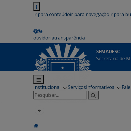
ir para conteúdo
ir para navegação
ir para b
ouvidoria
transparência
SEMADESC
Secretaria de M
Institucional
Serviços
Informativos
Fal
Pesquisar
por: