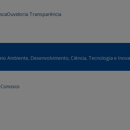
usca
Ouvidoria
Transparência
eio Ambiente, Desenvolvimento, Ciência, Tecnologia e Inov
e Conosco