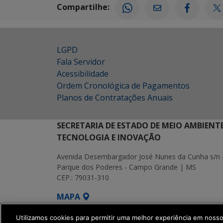
Compartilhe:
LGPD
Fala Servidor
Acessibilidade
Ordem Cronológica de Pagamentos
Planos de Contratações Anuais
SECRETARIA DE ESTADO DE MEIO AMBIENT
TECNOLOGIA E INOVAÇÃO
Avenida Desembargador José Nunes da Cunha s/n 
Parque dos Poderes - Campo Grande | MS
CEP.: 79031-310
MAPA
SETDIG | Secretaria-Executiva de Transf
Utilizamos cookies para permitir uma melhor experiência em noss