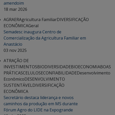
amendoim
18 mar 2026
AGRAER
Agricultura Familiar
DIVERSIFICAÇÃO
ECONÔMICA
Geral
Semadesc inaugura Centro de
Comercialização da Agricultura Familiar em
Anastácio
03 nov 2025
ATRAÇÃO DE
INVESTIMENTOS
BIODIVERSIDADE
BIOECONOMIA
BOAS
PRÁTICAS
CELULOSE
CONFIABILIDADE
Desenvolvimento
Econômico
DESENVOLVIMENTO
SUSTENTÁVEL
DIVERSIFICAÇÃO
ECONÔMICA
Secretário destaca liderança e novos
caminhos da produção em MS durante
Fórum Agro do LIDE na Expogrande