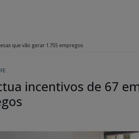
resas que vão gerar 1.755 empregos
FE
ctua incentivos de 67 e
egos