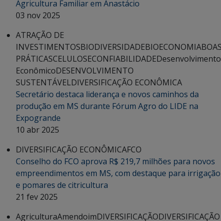
Agricultura Familiar em Anastácio
03 nov 2025
ATRAÇÃO DE
INVESTIMENTOS
BIODIVERSIDADE
BIOECONOMIA
BOA
PRÁTICAS
CELULOSE
CONFIABILIDADE
Desenvolvimento
Econômico
DESENVOLVIMENTO
SUSTENTÁVEL
DIVERSIFICAÇÃO ECONÔMICA
Secretário destaca liderança e novos caminhos da
produção em MS durante Fórum Agro do LIDE na
Expogrande
10 abr 2025
DIVERSIFICAÇÃO ECONÔMICA
FCO
Conselho do FCO aprova R$ 219,7 milhões para novos
empreendimentos em MS, com destaque para irrigação
e pomares de citricultura
21 fev 2025
Agricultura
Amendoim
DIVERSIFICAÇÃO
DIVERSIFICAÇÃO