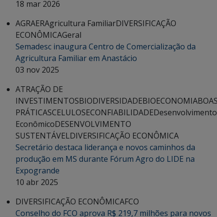
18 mar 2026
AGRAER
Agricultura Familiar
DIVERSIFICAÇÃO
ECONÔMICA
Geral
Semadesc inaugura Centro de Comercialização da
Agricultura Familiar em Anastácio
03 nov 2025
ATRAÇÃO DE
INVESTIMENTOS
BIODIVERSIDADE
BIOECONOMIA
BOA
PRÁTICAS
CELULOSE
CONFIABILIDADE
Desenvolvimento
Econômico
DESENVOLVIMENTO
SUSTENTÁVEL
DIVERSIFICAÇÃO ECONÔMICA
Secretário destaca liderança e novos caminhos da
produção em MS durante Fórum Agro do LIDE na
Expogrande
10 abr 2025
DIVERSIFICAÇÃO ECONÔMICA
FCO
Conselho do FCO aprova R$ 219,7 milhões para novos