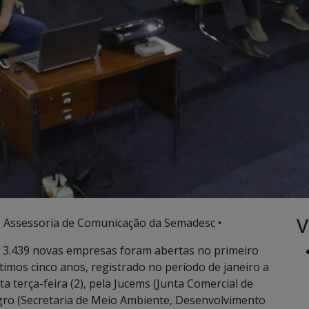
V
 Assessoria de Comunicação da Semadesc •
 3.439 novas empresas foram abertas no primeiro
timos cinco anos, registrado no período de janeiro a
 terça-feira (2), pela Jucems (Junta Comercial de
gro (Secretaria de Meio Ambiente, Desenvolvimento