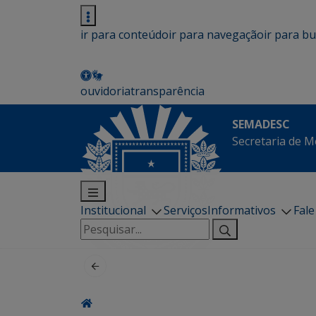
ir para conteúdo
ir para navegação
ir para b
ouvidoria
transparência
SEMADESC
Secretaria de M
Institucional
Serviços
Informativos
Fal
Pesquisar
por: