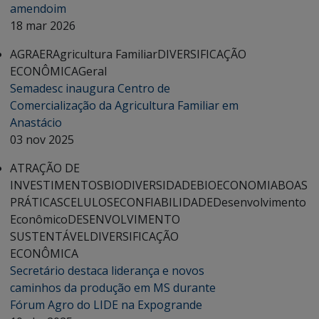
amendoim
18 mar 2026
AGRAER
Agricultura Familiar
DIVERSIFICAÇÃO
ECONÔMICA
Geral
Semadesc inaugura Centro de
Comercialização da Agricultura Familiar em
Anastácio
03 nov 2025
ATRAÇÃO DE
INVESTIMENTOS
BIODIVERSIDADE
BIOECONOMIA
BOAS
PRÁTICAS
CELULOSE
CONFIABILIDADE
Desenvolvimento
Econômico
DESENVOLVIMENTO
SUSTENTÁVEL
DIVERSIFICAÇÃO
ECONÔMICA
Secretário destaca liderança e novos
caminhos da produção em MS durante
Fórum Agro do LIDE na Expogrande