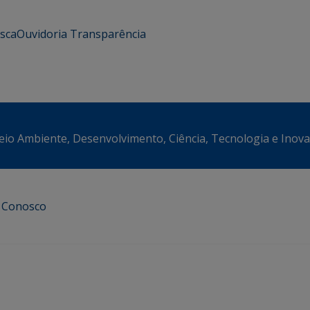
usca
Ouvidoria
Transparência
eio Ambiente, Desenvolvimento, Ciência, Tecnologia e Inov
e Conosco