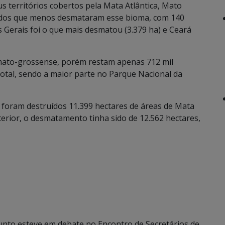
s territórios cobertos pela Mata Atlântica, Mato
g dos que menos desmataram esse bioma, com 140
 Gerais foi o que mais desmatou (3.379 ha) e Ceará
-mato-grossense, porém restam apenas 712 mil
otal, sendo a maior parte no Parque Nacional da
 foram destruídos 11.399 hectares de áreas de Mata
erior, o desmatamento tinha sido de 12.562 hectares,
unto esteve em debate no Encontro de Secretários de