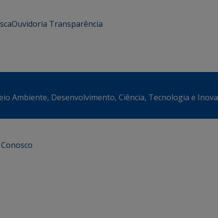
usca
Ouvidoria
Transparência
eio Ambiente, Desenvolvimento, Ciência, Tecnologia e Inov
e Conosco