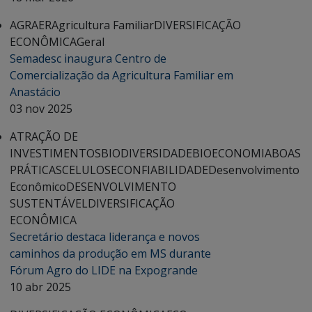
AGRAER
Agricultura Familiar
DIVERSIFICAÇÃO
ECONÔMICA
Geral
Semadesc inaugura Centro de
Comercialização da Agricultura Familiar em
Anastácio
03 nov 2025
ATRAÇÃO DE
INVESTIMENTOS
BIODIVERSIDADE
BIOECONOMIA
BOAS
PRÁTICAS
CELULOSE
CONFIABILIDADE
Desenvolvimento
Econômico
DESENVOLVIMENTO
SUSTENTÁVEL
DIVERSIFICAÇÃO
ECONÔMICA
Secretário destaca liderança e novos
caminhos da produção em MS durante
Fórum Agro do LIDE na Expogrande
10 abr 2025