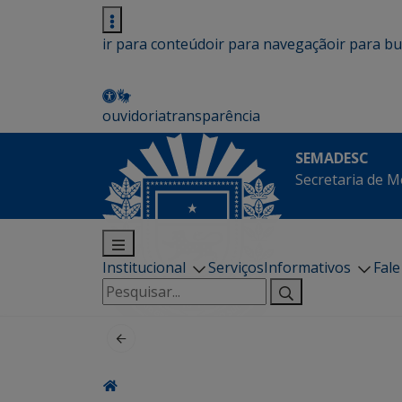
ir para conteúdo
ir para navegação
ir para b
ouvidoria
transparência
SEMADESC
Secretaria de M
Institucional
Serviços
Informativos
Fal
Pesquisar
por: