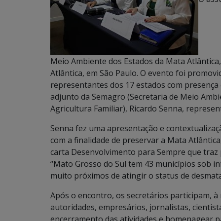
Meio Ambiente dos Estados da Mata Atlântica, 
Atlântica, em São Paulo. O evento foi promov
representantes dos 17 estados com presença de
adjunto da Semagro (Secretaria de Meio Amb
Agricultura Familiar), Ricardo Senna, represe
Senna fez uma apresentação e contextualizaç
com a finalidade de preservar a Mata Atlântic
carta Desenvolvimento para Sempre que traz 
“Mato Grosso do Sul tem 43 municípios sob inf
muito próximos de atingir o status de desmata
Após o encontro, os secretários participam, à
autoridades, empresários, jornalistas, cientist
encerramento das atividades e homenagear par