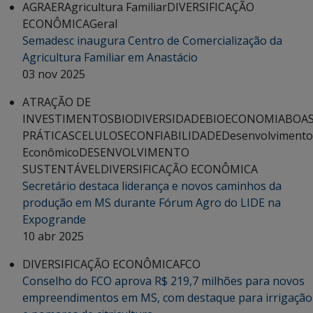
AGRAER
Agricultura Familiar
DIVERSIFICAÇÃO
ECONÔMICA
Geral
Semadesc inaugura Centro de Comercialização da
Agricultura Familiar em Anastácio
03 nov 2025
ATRAÇÃO DE
INVESTIMENTOS
BIODIVERSIDADE
BIOECONOMIA
BOA
PRÁTICAS
CELULOSE
CONFIABILIDADE
Desenvolvimento
Econômico
DESENVOLVIMENTO
SUSTENTÁVEL
DIVERSIFICAÇÃO ECONÔMICA
Secretário destaca liderança e novos caminhos da
produção em MS durante Fórum Agro do LIDE na
Expogrande
10 abr 2025
DIVERSIFICAÇÃO ECONÔMICA
FCO
Conselho do FCO aprova R$ 219,7 milhões para novos
empreendimentos em MS, com destaque para irrigação