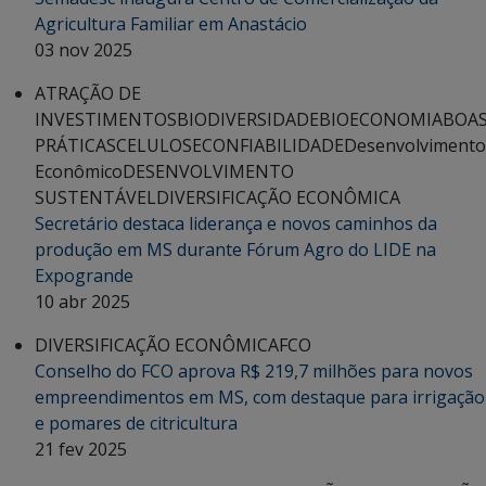
Agricultura Familiar em Anastácio
03 nov 2025
ATRAÇÃO DE
INVESTIMENTOS
BIODIVERSIDADE
BIOECONOMIA
BOA
PRÁTICAS
CELULOSE
CONFIABILIDADE
Desenvolvimento
Econômico
DESENVOLVIMENTO
SUSTENTÁVEL
DIVERSIFICAÇÃO ECONÔMICA
Secretário destaca liderança e novos caminhos da
produção em MS durante Fórum Agro do LIDE na
Expogrande
10 abr 2025
DIVERSIFICAÇÃO ECONÔMICA
FCO
Conselho do FCO aprova R$ 219,7 milhões para novos
empreendimentos em MS, com destaque para irrigação
e pomares de citricultura
21 fev 2025