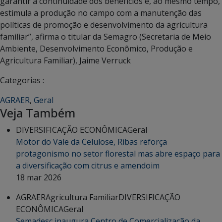
garantir a continuidade dos benefícios e, ao mesmo tempo,
estimula a produção no campo com a manutenção das
políticas de promoção e desenvolvimento da agricultura
familiar”, afirma o titular da Semagro (Secretaria de Meio
Ambiente, Desenvolvimento Econômico, Produção e
Agricultura Familiar), Jaime Verruck
Categorias :
AGRAER
,
Geral
Veja Também
DIVERSIFICAÇÃO ECONÔMICA
Geral
Motor do Vale da Celulose, Ribas reforça
protagonismo no setor florestal mas abre espaço para
a diversificação com citrus e amendoim
18 mar 2026
AGRAER
Agricultura Familiar
DIVERSIFICAÇÃO
ECONÔMICA
Geral
Semadesc inaugura Centro de Comercialização da