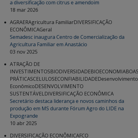
a diversificação com citrus e amendoim
18 mar 2026
AGRAER
Agricultura Familiar
DIVERSIFICAÇÃO
ECONÔMICA
Geral
Semadesc inaugura Centro de Comercialização da
Agricultura Familiar em Anastácio
03 nov 2025
ATRAÇÃO DE
INVESTIMENTOS
BIODIVERSIDADE
BIOECONOMIA
BOA
PRÁTICAS
CELULOSE
CONFIABILIDADE
Desenvolvimento
Econômico
DESENVOLVIMENTO
SUSTENTÁVEL
DIVERSIFICAÇÃO ECONÔMICA
Secretário destaca liderança e novos caminhos da
produção em MS durante Fórum Agro do LIDE na
Expogrande
10 abr 2025
DIVERSIFICAÇÃO ECONÔMICA
FCO