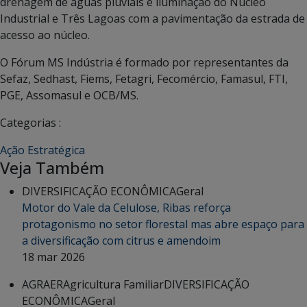
drenagem de águas pluviais e iluminação do Núcleo
Industrial e Três Lagoas com a pavimentação da estrada de
acesso ao núcleo.
O Fórum MS Indústria é formado por representantes da
Sefaz, Sedhast, Fiems, Fetagri, Fecomércio, Famasul, FTI,
PGE, Assomasul e OCB/MS.
Categorias :
Ação Estratégica
Veja Também
DIVERSIFICAÇÃO ECONÔMICA
Geral
Motor do Vale da Celulose, Ribas reforça
protagonismo no setor florestal mas abre espaço para
a diversificação com citrus e amendoim
18 mar 2026
AGRAER
Agricultura Familiar
DIVERSIFICAÇÃO
ECONÔMICA
Geral