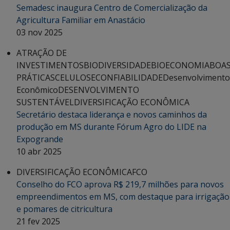
Semadesc inaugura Centro de Comercialização da
Agricultura Familiar em Anastácio
03 nov 2025
ATRAÇÃO DE
INVESTIMENTOS
BIODIVERSIDADE
BIOECONOMIA
BOA
PRÁTICAS
CELULOSE
CONFIABILIDADE
Desenvolvimento
Econômico
DESENVOLVIMENTO
SUSTENTÁVEL
DIVERSIFICAÇÃO ECONÔMICA
Secretário destaca liderança e novos caminhos da
produção em MS durante Fórum Agro do LIDE na
Expogrande
10 abr 2025
DIVERSIFICAÇÃO ECONÔMICA
FCO
Conselho do FCO aprova R$ 219,7 milhões para novos
empreendimentos em MS, com destaque para irrigação
e pomares de citricultura
21 fev 2025