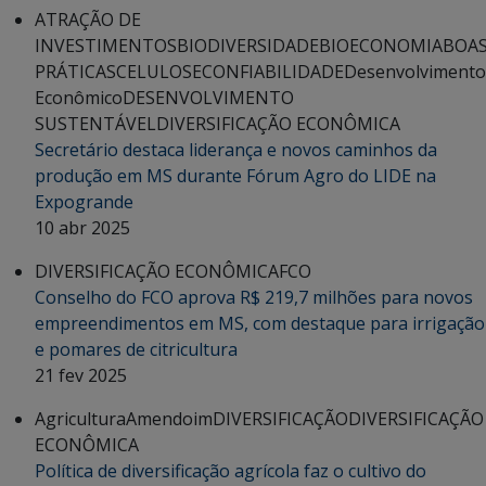
ATRAÇÃO DE
INVESTIMENTOS
BIODIVERSIDADE
BIOECONOMIA
BOA
PRÁTICAS
CELULOSE
CONFIABILIDADE
Desenvolvimento
Econômico
DESENVOLVIMENTO
SUSTENTÁVEL
DIVERSIFICAÇÃO ECONÔMICA
Secretário destaca liderança e novos caminhos da
produção em MS durante Fórum Agro do LIDE na
Expogrande
10 abr 2025
DIVERSIFICAÇÃO ECONÔMICA
FCO
Conselho do FCO aprova R$ 219,7 milhões para novos
empreendimentos em MS, com destaque para irrigação
e pomares de citricultura
21 fev 2025
Agricultura
Amendoim
DIVERSIFICAÇÃO
DIVERSIFICAÇÃO
ECONÔMICA
Política de diversificação agrícola faz o cultivo do