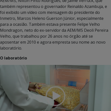
AEM/MS, Nilton Pinto Rodrigues; de Jaime Verruck, que
também representou o governador Reinaldo Azambuja, e
foi exibido um vídeo com mensagem do presidente do
Inmetro, Marcos Heleno Guerson Júnior, especialmente
para a ocasião. Também estava presente Felipe Velho
Mondragon, neto do ex-servidor da AEM/MS Deoli Pereira
Velho, que trabalhou por 26 anos no órgão até se
aposentar em 2010 e agora empresta seu nome ao novo
laboratório.
O laboratório
Tocador
de
vídeo