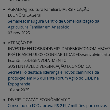
AGRAER
Agricultura Familiar
DIVERSIFICAÇÃO
ECONÔMICA
Geral
Semadesc inaugura Centro de Comercialização da
Agricultura Familiar em Anastácio
03 nov 2025
ATRAÇÃO DE
INVESTIMENTOS
BIODIVERSIDADE
BIOECONOMIA
BOA
PRÁTICAS
CELULOSE
CONFIABILIDADE
Desenvolvimento
Econômico
DESENVOLVIMENTO
SUSTENTÁVEL
DIVERSIFICAÇÃO ECONÔMICA
Secretário destaca liderança e novos caminhos da
produção em MS durante Fórum Agro do LIDE na
Expogrande
10 abr 2025
DIVERSIFICAÇÃO ECONÔMICA
FCO
Conselho do FCO aprova R$ 219,7 milhões para novos