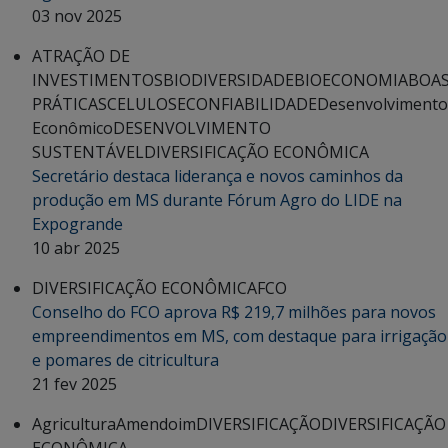
03 nov 2025
ATRAÇÃO DE
INVESTIMENTOS
BIODIVERSIDADE
BIOECONOMIA
BOA
PRÁTICAS
CELULOSE
CONFIABILIDADE
Desenvolvimento
Econômico
DESENVOLVIMENTO
SUSTENTÁVEL
DIVERSIFICAÇÃO ECONÔMICA
Secretário destaca liderança e novos caminhos da
produção em MS durante Fórum Agro do LIDE na
Expogrande
10 abr 2025
DIVERSIFICAÇÃO ECONÔMICA
FCO
Conselho do FCO aprova R$ 219,7 milhões para novos
empreendimentos em MS, com destaque para irrigação
e pomares de citricultura
21 fev 2025
Agricultura
Amendoim
DIVERSIFICAÇÃO
DIVERSIFICAÇÃO
ECONÔMICA