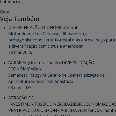
Categorias :
Geral
Veja Também
DIVERSIFICAÇÃO ECONÔMICA
Geral
Motor do Vale da Celulose, Ribas reforça
protagonismo no setor florestal mas abre espaço para
a diversificação com citrus e amendoim
18 mar 2026
AGRAER
Agricultura Familiar
DIVERSIFICAÇÃO
ECONÔMICA
Geral
Semadesc inaugura Centro de Comercialização da
Agricultura Familiar em Anastácio
03 nov 2025
ATRAÇÃO DE
INVESTIMENTOS
BIODIVERSIDADE
BIOECONOMIA
BOA
PRÁTICAS
CELULOSE
CONFIABILIDADE
Desenvolvimento