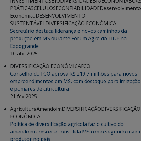
INVESTIMENTOS
BIODIVERSIDADE
BIOECONOMIA
BOA
PRÁTICAS
CELULOSE
CONFIABILIDADE
Desenvolvimento
Econômico
DESENVOLVIMENTO
SUSTENTÁVEL
DIVERSIFICAÇÃO ECONÔMICA
Secretário destaca liderança e novos caminhos da
produção em MS durante Fórum Agro do LIDE na
Expogrande
10 abr 2025
DIVERSIFICAÇÃO ECONÔMICA
FCO
Conselho do FCO aprova R$ 219,7 milhões para novos
empreendimentos em MS, com destaque para irrigação
e pomares de citricultura
21 fev 2025
Agricultura
Amendoim
DIVERSIFICAÇÃO
DIVERSIFICAÇÃO
ECONÔMICA
Política de diversificação agrícola faz o cultivo do
amendoim crescer e consolida MS como segundo maior
produtor no país