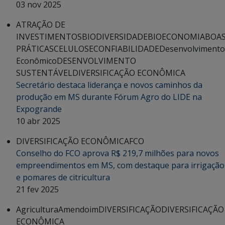
03 nov 2025
ATRAÇÃO DE
INVESTIMENTOS
BIODIVERSIDADE
BIOECONOMIA
BOA
PRÁTICAS
CELULOSE
CONFIABILIDADE
Desenvolvimento
Econômico
DESENVOLVIMENTO
SUSTENTÁVEL
DIVERSIFICAÇÃO ECONÔMICA
Secretário destaca liderança e novos caminhos da
produção em MS durante Fórum Agro do LIDE na
Expogrande
10 abr 2025
DIVERSIFICAÇÃO ECONÔMICA
FCO
Conselho do FCO aprova R$ 219,7 milhões para novos
empreendimentos em MS, com destaque para irrigação
e pomares de citricultura
21 fev 2025
Agricultura
Amendoim
DIVERSIFICAÇÃO
DIVERSIFICAÇÃO
ECONÔMICA