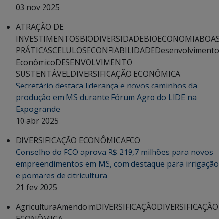
03 nov 2025
ATRAÇÃO DE
INVESTIMENTOS
BIODIVERSIDADE
BIOECONOMIA
BOA
PRÁTICAS
CELULOSE
CONFIABILIDADE
Desenvolvimento
Econômico
DESENVOLVIMENTO
SUSTENTÁVEL
DIVERSIFICAÇÃO ECONÔMICA
Secretário destaca liderança e novos caminhos da
produção em MS durante Fórum Agro do LIDE na
Expogrande
10 abr 2025
DIVERSIFICAÇÃO ECONÔMICA
FCO
Conselho do FCO aprova R$ 219,7 milhões para novos
empreendimentos em MS, com destaque para irrigação
e pomares de citricultura
21 fev 2025
Agricultura
Amendoim
DIVERSIFICAÇÃO
DIVERSIFICAÇÃO
ECONÔMICA