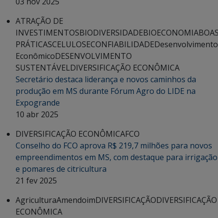
03 nov 2025
ATRAÇÃO DE
INVESTIMENTOS
BIODIVERSIDADE
BIOECONOMIA
BOA
PRÁTICAS
CELULOSE
CONFIABILIDADE
Desenvolvimento
Econômico
DESENVOLVIMENTO
SUSTENTÁVEL
DIVERSIFICAÇÃO ECONÔMICA
Secretário destaca liderança e novos caminhos da
produção em MS durante Fórum Agro do LIDE na
Expogrande
10 abr 2025
DIVERSIFICAÇÃO ECONÔMICA
FCO
Conselho do FCO aprova R$ 219,7 milhões para novos
empreendimentos em MS, com destaque para irrigação
e pomares de citricultura
21 fev 2025
Agricultura
Amendoim
DIVERSIFICAÇÃO
DIVERSIFICAÇÃO
ECONÔMICA