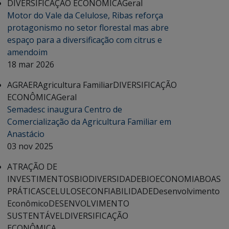
DIVERSIFICAÇÃO ECONÔMICA
Geral
Motor do Vale da Celulose, Ribas reforça
protagonismo no setor florestal mas abre
espaço para a diversificação com citrus e
amendoim
18 mar 2026
AGRAER
Agricultura Familiar
DIVERSIFICAÇÃO
ECONÔMICA
Geral
Semadesc inaugura Centro de
Comercialização da Agricultura Familiar em
Anastácio
03 nov 2025
ATRAÇÃO DE
INVESTIMENTOS
BIODIVERSIDADE
BIOECONOMIA
BOAS
PRÁTICAS
CELULOSE
CONFIABILIDADE
Desenvolvimento
Econômico
DESENVOLVIMENTO
SUSTENTÁVEL
DIVERSIFICAÇÃO
ECONÔMICA