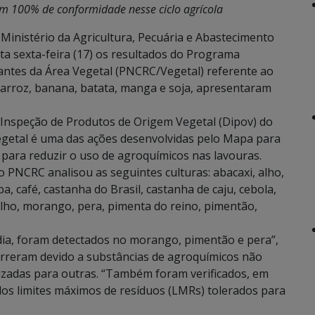
am 100% de conformidade nesse ciclo agrícola
Ministério da Agricultura, Pecuária e Abastecimento
sta sexta-feira (17) os resultados do Programa
antes da Área Vegetal (PNCRC/Vegetal) referente ao
 arroz, banana, batata, manga e soja, apresentaram
Inspeção de Produtos de Origem Vegetal (Dipov) do
getal é uma das ações desenvolvidas pelo Mapa para
s para reduzir o uso de agroquímicos nas lavouras.
o PNCRC analisou as seguintes culturas: abacaxi, alho,
, café, castanha do Brasil, castanha de caju, cebola,
milho, morango, pera, pimenta do reino, pimentão,
ia, foram detectados no morango, pimentão e pera”,
orreram devido a substâncias de agroquímicos não
izadas para outras. “Também foram verificados, em
dos limites máximos de resíduos (LMRs) tolerados para