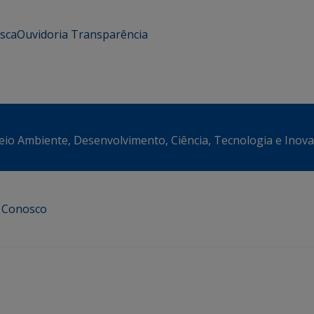
usca
Ouvidoria
Transparência
eio Ambiente, Desenvolvimento, Ciência, Tecnologia e Inov
e Conosco