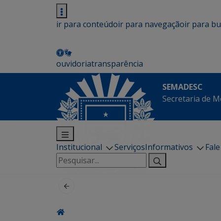
ir para conteúdo
ir para navegação
ir para b
ouvidoria
transparência
SEMADESC
Secretaria de M
Institucional
Serviços
Informativos
Fal
Pesquisar
por: