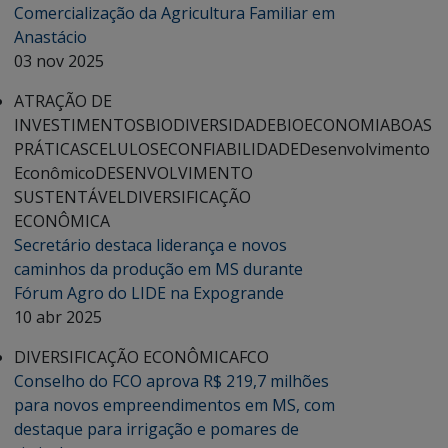
Comercialização da Agricultura Familiar em
Anastácio
03 nov 2025
ATRAÇÃO DE
INVESTIMENTOS
BIODIVERSIDADE
BIOECONOMIA
BOAS
PRÁTICAS
CELULOSE
CONFIABILIDADE
Desenvolvimento
Econômico
DESENVOLVIMENTO
SUSTENTÁVEL
DIVERSIFICAÇÃO
ECONÔMICA
Secretário destaca liderança e novos
caminhos da produção em MS durante
Fórum Agro do LIDE na Expogrande
10 abr 2025
DIVERSIFICAÇÃO ECONÔMICA
FCO
Conselho do FCO aprova R$ 219,7 milhões
para novos empreendimentos em MS, com
destaque para irrigação e pomares de