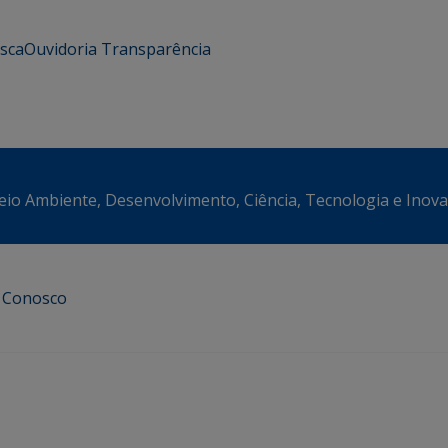
usca
Ouvidoria
Transparência
eio Ambiente, Desenvolvimento, Ciência, Tecnologia e Inov
e Conosco