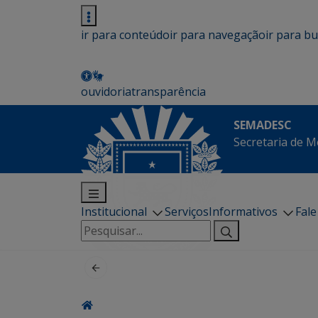
ir para conteúdo
ir para navegação
ir para b
ouvidoria
transparência
SEMADESC
Secretaria de M
Institucional
Serviços
Informativos
Fal
Pesquisar
por: