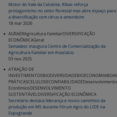
Motor do Vale da Celulose, Ribas reforça
protagonismo no setor florestal mas abre espaço para
a diversificação com citrus e amendoim
18 mar 2026
AGRAER
Agricultura Familiar
DIVERSIFICAÇÃO
ECONÔMICA
Geral
Semadesc inaugura Centro de Comercialização da
Agricultura Familiar em Anastácio
03 nov 2025
ATRAÇÃO DE
INVESTIMENTOS
BIODIVERSIDADE
BIOECONOMIA
BOA
PRÁTICAS
CELULOSE
CONFIABILIDADE
Desenvolvimento
Econômico
DESENVOLVIMENTO
SUSTENTÁVEL
DIVERSIFICAÇÃO ECONÔMICA
Secretário destaca liderança e novos caminhos da
produção em MS durante Fórum Agro do LIDE na
Expogrande