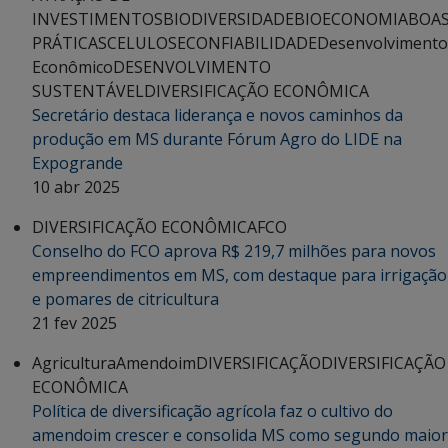
INVESTIMENTOS
BIODIVERSIDADE
BIOECONOMIA
BOA
PRÁTICAS
CELULOSE
CONFIABILIDADE
Desenvolvimento
Econômico
DESENVOLVIMENTO
SUSTENTÁVEL
DIVERSIFICAÇÃO ECONÔMICA
Secretário destaca liderança e novos caminhos da
produção em MS durante Fórum Agro do LIDE na
Expogrande
10 abr 2025
DIVERSIFICAÇÃO ECONÔMICA
FCO
Conselho do FCO aprova R$ 219,7 milhões para novos
empreendimentos em MS, com destaque para irrigação
e pomares de citricultura
21 fev 2025
Agricultura
Amendoim
DIVERSIFICAÇÃO
DIVERSIFICAÇÃO
ECONÔMICA
Política de diversificação agrícola faz o cultivo do
amendoim crescer e consolida MS como segundo maior