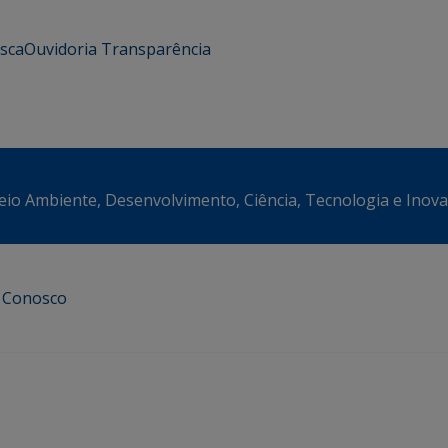
usca
Ouvidoria
Transparência
eio Ambiente, Desenvolvimento, Ciência, Tecnologia e Inov
e Conosco