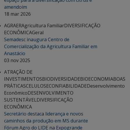
espaço para a diversificação com citrus e
amendoim
18 mar 2026
AGRAER
Agricultura Familiar
DIVERSIFICAÇÃO
ECONÔMICA
Geral
Semadesc inaugura Centro de
Comercialização da Agricultura Familiar em
Anastácio
03 nov 2025
ATRAÇÃO DE
INVESTIMENTOS
BIODIVERSIDADE
BIOECONOMIA
BOAS
PRÁTICAS
CELULOSE
CONFIABILIDADE
Desenvolvimento
Econômico
DESENVOLVIMENTO
SUSTENTÁVEL
DIVERSIFICAÇÃO
ECONÔMICA
Secretário destaca liderança e novos
caminhos da produção em MS durante
Fórum Agro do LIDE na Expogrande