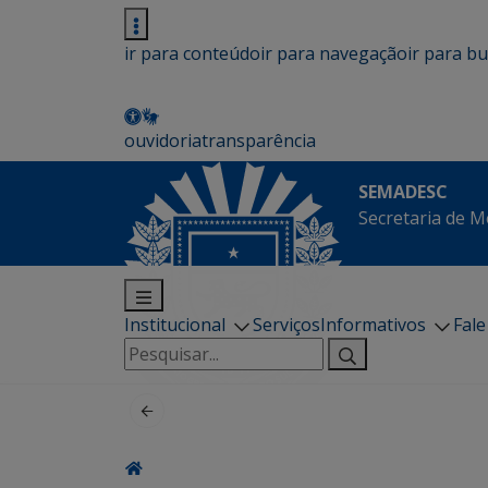
ir para conteúdo
ir para navegação
ir para b
ouvidoria
transparência
SEMADESC
Secretaria de M
Institucional
Serviços
Informativos
Fal
Pesquisar
por: