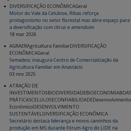
DIVERSIFICAÇÃO ECONÔMICA
Geral
Motor do Vale da Celulose, Ribas reforça
protagonismo no setor florestal mas abre espaço para
a diversificação com citrus e amendoim
18 mar 2026
AGRAER
Agricultura Familiar
DIVERSIFICAÇÃO
ECONÔMICA
Geral
Semadesc inaugura Centro de Comercialização da
Agricultura Familiar em Anastácio
03 nov 2025
ATRAÇÃO DE
INVESTIMENTOS
BIODIVERSIDADE
BIOECONOMIA
BOA
PRÁTICAS
CELULOSE
CONFIABILIDADE
Desenvolvimento
Econômico
DESENVOLVIMENTO
SUSTENTÁVEL
DIVERSIFICAÇÃO ECONÔMICA
Secretário destaca liderança e novos caminhos da
produção em MS durante Fórum Agro do LIDE na