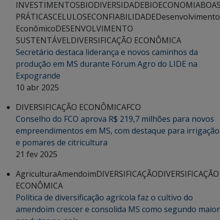
INVESTIMENTOS
BIODIVERSIDADE
BIOECONOMIA
BOA
PRÁTICAS
CELULOSE
CONFIABILIDADE
Desenvolvimento
Econômico
DESENVOLVIMENTO
SUSTENTÁVEL
DIVERSIFICAÇÃO ECONÔMICA
Secretário destaca liderança e novos caminhos da
produção em MS durante Fórum Agro do LIDE na
Expogrande
10 abr 2025
DIVERSIFICAÇÃO ECONÔMICA
FCO
Conselho do FCO aprova R$ 219,7 milhões para novos
empreendimentos em MS, com destaque para irrigação
e pomares de citricultura
21 fev 2025
Agricultura
Amendoim
DIVERSIFICAÇÃO
DIVERSIFICAÇÃO
ECONÔMICA
Política de diversificação agrícola faz o cultivo do
amendoim crescer e consolida MS como segundo maior