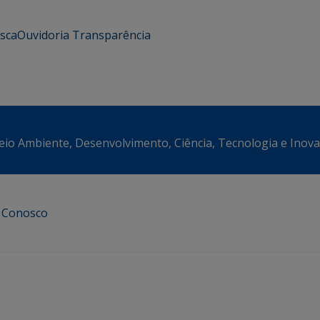
usca
Ouvidoria
Transparência
eio Ambiente, Desenvolvimento, Ciência, Tecnologia e Inov
e Conosco