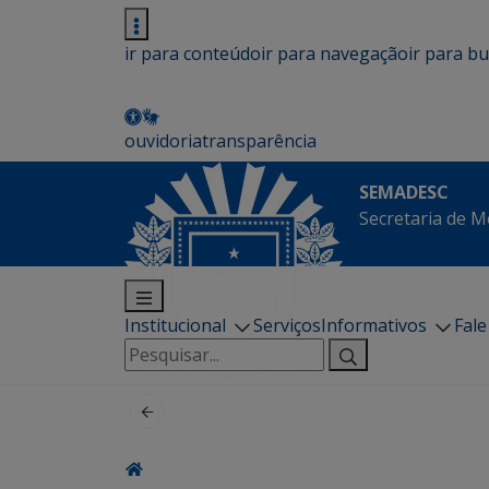
ir para conteúdo
ir para navegação
ir para b
ouvidoria
transparência
SEMADESC
Secretaria de M
Institucional
Serviços
Informativos
Fal
Pesquisar
por: