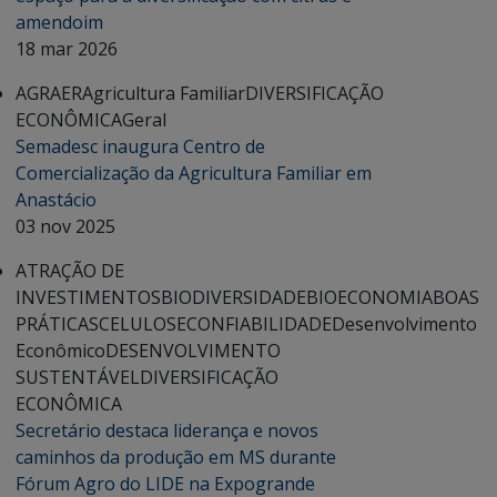
amendoim
18 mar 2026
AGRAER
Agricultura Familiar
DIVERSIFICAÇÃO
ECONÔMICA
Geral
Semadesc inaugura Centro de
Comercialização da Agricultura Familiar em
Anastácio
03 nov 2025
ATRAÇÃO DE
INVESTIMENTOS
BIODIVERSIDADE
BIOECONOMIA
BOAS
PRÁTICAS
CELULOSE
CONFIABILIDADE
Desenvolvimento
Econômico
DESENVOLVIMENTO
SUSTENTÁVEL
DIVERSIFICAÇÃO
ECONÔMICA
Secretário destaca liderança e novos
caminhos da produção em MS durante
Fórum Agro do LIDE na Expogrande