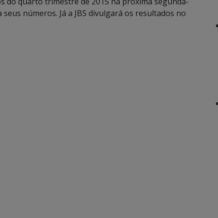
ros do quarto trimestre de 2015 na próxima segunda-
ga seus números. Já a JBS divulgará os resultados no