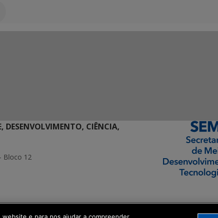
E, DESENVOLVIMENTO, CIÊNCIA,
- Bloco 12
ormação Digital
o website e para nos ajudar a compreender