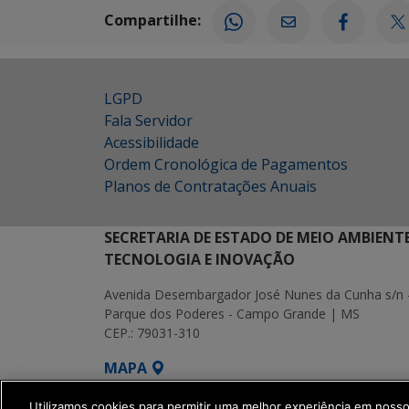
Compartilhe:
LGPD
Fala Servidor
Acessibilidade
Ordem Cronológica de Pagamentos
Planos de Contratações Anuais
SECRETARIA DE ESTADO DE MEIO AMBIENT
TECNOLOGIA E INOVAÇÃO
Avenida Desembargador José Nunes da Cunha s/n 
Parque dos Poderes - Campo Grande | MS
CEP.: 79031-310
MAPA
SETDIG | Secretaria-Executiva de Transf
Utilizamos cookies para permitir uma melhor experiência em noss